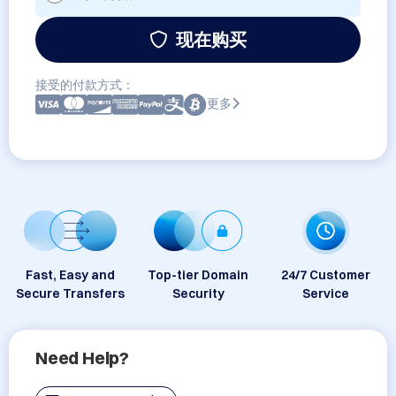
现在购买
接受的付款方式：
更多
Fast, Easy and
Top-tier Domain
24/7 Customer
Secure Transfers
Security
Service
Need Help?