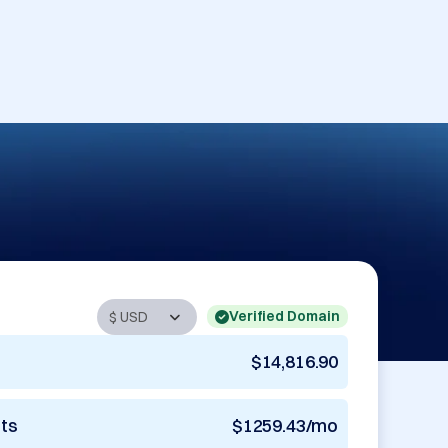
Verified Domain
$14,816.90
nts
$1259.43/mo