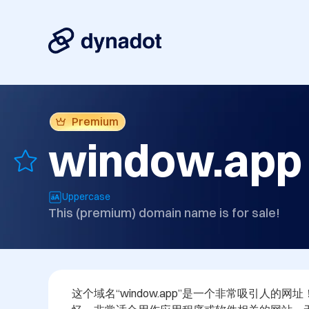
Premium
window.app
Uppercase
This (premium) domain name is for sale!
这个域名“window.app”是一个非常吸引人的