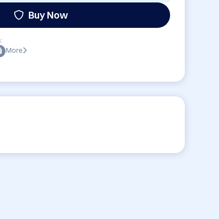
Buy Now
:
More