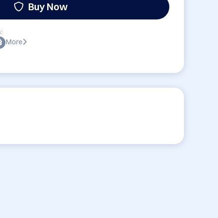
Buy Now
:
More