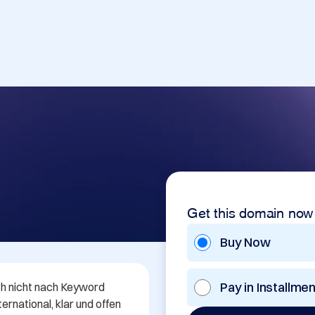
Get this domain now
Buy Now
Pay in Installme
ch nicht nach Keyword 
rnational, klar und offen 