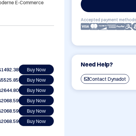
r moderne E-Commerce 
Accepted payment methods
Need Help?
$1492.38
Buy Now
Contact Dynadot
$5525.85
Buy Now
$2644.80
Buy Now
$2068.59
Buy Now
$2068.59
Buy Now
$2068.59
Buy Now