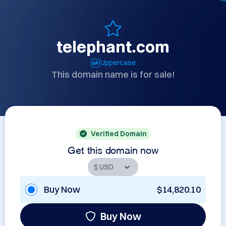
telephant.com
Uppercase
This domain name is for sale!
Verified Domain
Get this domain now
Buy Now
$14,820.10
Buy Now