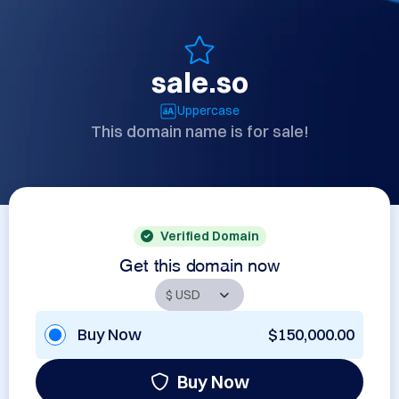
sale.so
Uppercase
This domain name is for sale!
Verified Domain
Get this domain now
Buy Now
$150,000.00
Buy Now