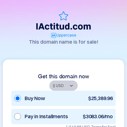
IActitud.com
Uppercase
This domain name is for sale!
Get this domain now
Buy Now
$25,389.96
Pay in Installments
$3083.06/mo