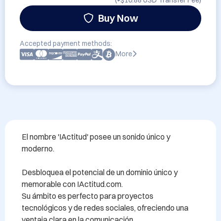
(+
$10.88 USD
Transfer Fee)
Buy Now
Accepted payment methods:
More
El nombre 'IActitud' posee un sonido único y 
moderno.

Desbloquea el potencial de un dominio único y 
memorable con IActitud.com. 

Su ámbito es perfecto para proyectos 
tecnológicos y de redes sociales, ofreciendo una 
ventaja clara en la comunicación. 
