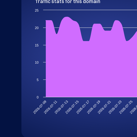
Traffic stats for this domain
25
20
15
10
5
0
2026-07-21
2026-07-19
2026-07-17
2026-07-15
2026-
2026-07-13
2026-07-25
2026-07-11
2026-07-23
2026-07-09