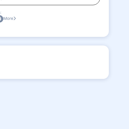
:
More