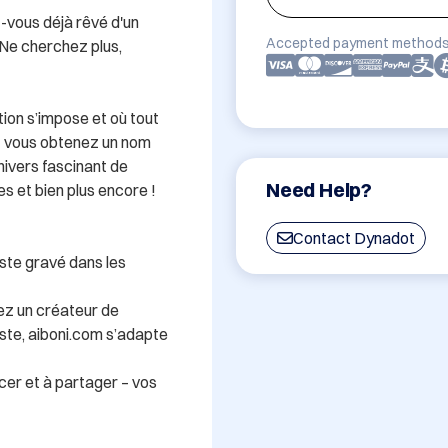
-vous déjà rêvé d'un 
Accepted payment methods
e cherchez plus, 
ion s’impose et où tout 
t vous obtenez un nom 
ivers fascinant de 
Need Help?
es et bien plus encore !

Contact Dynadot
este gravé dans les 
ez un créateur de 
ste, aiboni.com s’adapte 
cer et à partager – vos 