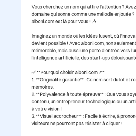
Vous cherchez un nom qui attire l'attention ? Avez
domaine qui sonne comme une mélodie enjouée ? N
aiboni.com est là pour vous ! 🎶

Imaginez un monde où les idées fusent, où l'innovat
devient possible ! Avec aiboni.com, non seulemen
mémorable, mais aussi une porte d’entrée vers l’un
l’intelligence artificielle, des start-ups éblouissant
✅ **Pourquoi choisir aiboni.com ?**

1. **Originalité garantie** : Ce nom sort du lot et r
mémoires.

2. **Polyvalence à toute épreuve** : Que vous soy
contenu, un entrepreneur technologique ou un arti
à votre vision !

3. **Visuel accrocheur** : Facile à écrire, à pronon
visiteurs ne pourront pas résister à cliquer !
